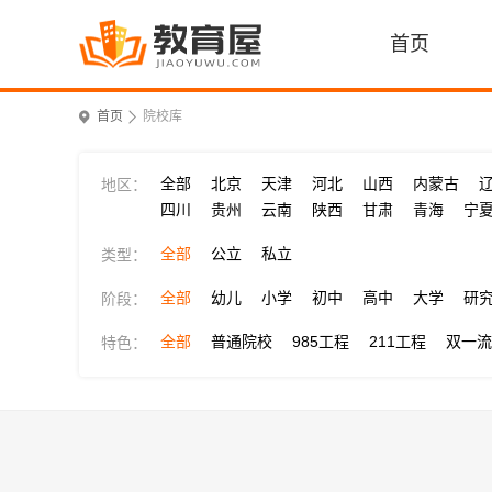
首页
首页
院校库
全部
北京
天津
河北
山西
内蒙古
地区：
四川
贵州
云南
陕西
甘肃
青海
宁
全部
公立
私立
类型：
全部
幼儿
小学
初中
高中
大学
研
阶段：
全部
普通院校
985工程
211工程
双一流
特色：