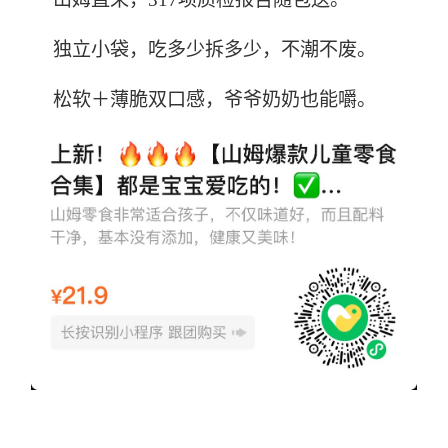
独立小袋，吃多少拆多少，不潮不废。
松软＋薄脆双口感，爷爷奶奶也能嚼。