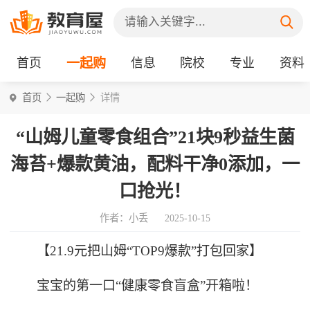
首页
一起购
信息
院校
专业
资料
首页
一起购
详情
“山姆儿童零食组合”21块9秒益生菌
海苔+爆款黄油，配料干净0添加，一
口抢光！
作者：小丢
2025-10-15
【21.9元把山姆“TOP9爆款”打包回家】
宝宝的第一口“健康零食盲盒”开箱啦！