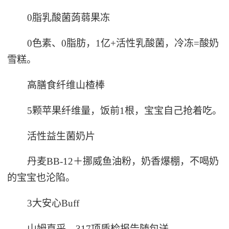
0脂乳酸菌蒟蒻果冻
0色素、0脂肪，1亿+活性乳酸菌，冷冻=酸奶
雪糕。
高膳食纤维山楂棒
5颗苹果纤维量，饭前1根，宝宝自己抢着吃。
活性益生菌奶片
丹麦BB-12＋挪威鱼油粉，奶香爆棚，不喝奶
的宝宝也沦陷。
3大安心Buff
山姆直采，317项质检报告随包送。