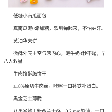
低糖小南瓜面包
真南瓜泥0添加糖，软到弹起来，不怕蛀牙。
黄油华夫饼
微酥外壳＋空气感内心，泡牛奶3秒不塌，早
八人救星。
牛肉馅酥脆饼干
≥18%原切牛肉丝，咔嚓一口补铁补蛋白。
黑金芝士薄脆
八黑谷物＋新西兰干酪，0.2 mm超薄，一口