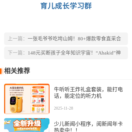
上一篇：
一张毛爷爷吃垮山姆！80+爆款零食直采合
集，一单怒省800+会员费！
下一篇：
148元买断孩子全年知识宇宙！“Ahakid”神
卡5折，抢完升天！
相关推荐
牛听听王炸礼盒套装，能打电
话，能定位的听力机
2025-11-28
少儿新闻小程序，阅新闻年卡
热卖中！！