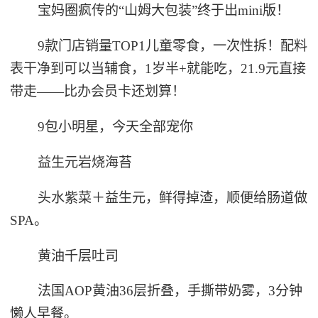
宝妈圈疯传的“山姆大包装”终于出mini版！
9款门店销量TOP1儿童零食，一次性拆！配料
表干净到可以当辅食，1岁半+就能吃，21.9元直接
带走——比办会员卡还划算！
9包小明星，今天全部宠你
益生元岩烧海苔
头水紫菜＋益生元，鲜得掉渣，顺便给肠道做
SPA。
黄油千层吐司
法国AOP黄油36层折叠，手撕带奶雾，3分钟
懒人早餐。