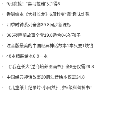
9月疯抢！“喜马拉雅”买1得5
香甜绘本《大排长龙》6册秒变“饿”趣味炸弹
四季时钟系列全套39.8同步新课标
365夜睡前故事全套19.8适合0-6岁孩子
注音版最美的中国经典神话故事1本只要1块钱
48本精装绘本6.8一本
《“我在长大”逆商培养图画书》全8册仅需29.8
中国经典神话故事20册注音绘本仅需24.8
《儿童纸上纪录片·小自然》封神级科普神书！