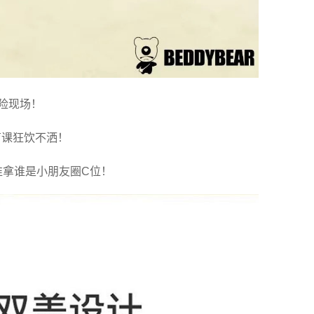
险现场！
育课狂饮不洒！
谁拿谁是小朋友圈C位！