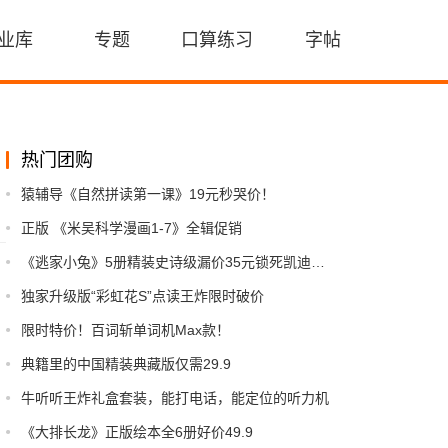
业库
专题
口算练习
字帖
热门团购
猿辅导《自然拼读第一课》19元秒哭价！
正版 《米吴科学漫画1-7》全辑促销
《逃家小兔》5册精装史诗级漏价35元锁死凯迪克金奖！
独家升级版“彩虹花S”点读王炸限时破价
限时特价！百词斩单词机Max款！
典籍里的中国精装典藏版仅需29.9
牛听听王炸礼盒套装，能打电话，能定位的听力机
《大排长龙》正版绘本全6册好价49.9