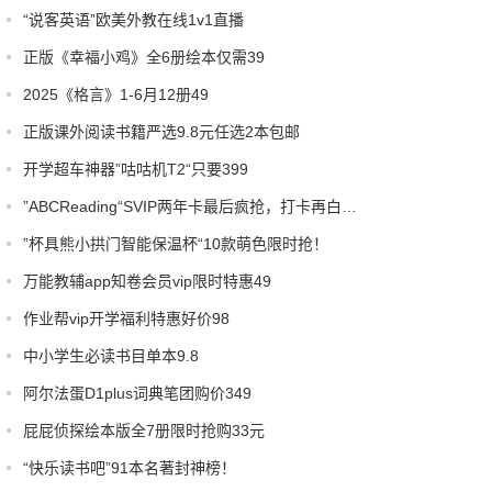
“说客英语”欧美外教在线1v1直播
正版《幸福小鸡》全6册绘本仅需39
2025《格言》1-6月12册49
正版课外阅读书籍严选9.8元任选2本包邮
开学超车神器”咕咕机T2“只要399
”ABCReading“SVIP两年卡最后疯抢，打卡再白嫖1个月！
”杯具熊小拱门智能保温杯“10款萌色限时抢！
万能教辅app知卷会员vip限时特惠49
作业帮vip开学福利特惠好价98
中小学生必读书目单本9.8
阿尔法蛋D1plus词典笔团购价349
屁屁侦探绘本版全7册限时抢购33元
“快乐读书吧”91本名著封神榜！