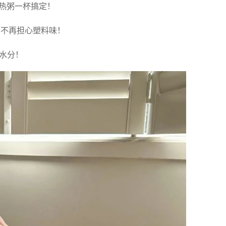
冰奶热粥一杯搞定！
妈不再担心塑料味！
足水分！