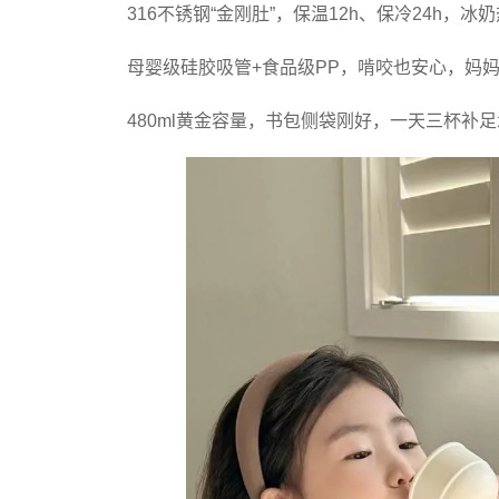
316不锈钢“金刚肚”，保温12h、保冷24h，
母婴级硅胶吸管+食品级PP，啃咬也安心，妈
480ml黄金容量，书包侧袋刚好，一天三杯补