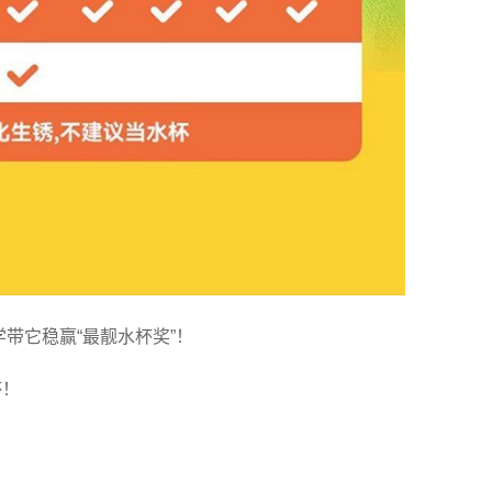
学带它稳赢“最靓水杯奖”！
杯！