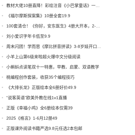
教材大佬10册直降！彩绘注音《小巴掌童话》一巴掌拍中考点，4-9岁娃闭眼入！
《福尔摩斯探案集》10册全套19.9
100套清仓！《你好，安东医生》4册大开本，2-8岁娃笑哭赶走打针恐惧！
刘小爱识字年卡低至9.9
周末闪团！学而思《摩比拼音拼读》3-8岁娃开口拼读神器，错过等一年！
小羊上山第6级来啦超火爆中文分级阅读
小蝌蚪点读笔双十一特惠，早教、启蒙、双语教学
桃编程创作套装，收获35个编程技巧
《大排长龙》正版绘本全6册好价49.9
“说客英语”欧美外教在线1v1直播
正版《幸福小鸡》全6册绘本仅需39
2025《格言》1-6月12册49
正版课外阅读书籍严选9.8元任选2本包邮