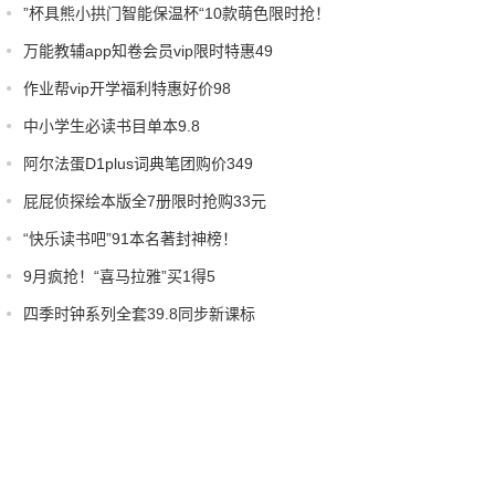
”杯具熊小拱门智能保温杯“10款萌色限时抢！
万能教辅app知卷会员vip限时特惠49
作业帮vip开学福利特惠好价98
中小学生必读书目单本9.8
阿尔法蛋D1plus词典笔团购价349
屁屁侦探绘本版全7册限时抢购33元
“快乐读书吧”91本名著封神榜！
9月疯抢！“喜马拉雅”买1得5
四季时钟系列全套39.8同步新课标