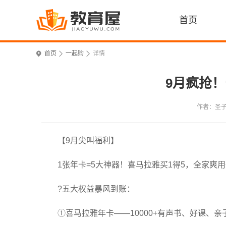
首页
首页
一起购
详情
9月疯抢！
作者：圣
【9月尖叫福利】
1张年卡=5大神器！喜马拉雅买1得5，全家爽
?五大权益暴风到账：
①喜马拉雅年卡——10000+有声书、好课、亲