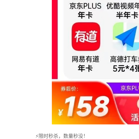
⚡限时秒杀，数量秒没！