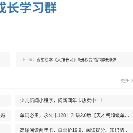
香甜绘本《大排长龙》6册秒变“饿”趣味炸弹
下一篇：
更多
机
少儿新闻小程序，阅新闻年卡热卖中！！
费妈
单词必备，永久卡128！升级2.0版【天才鸭超级单词表】
高途阅读两年卡，白菜价19.9，阅读提分、知识储备一把抓