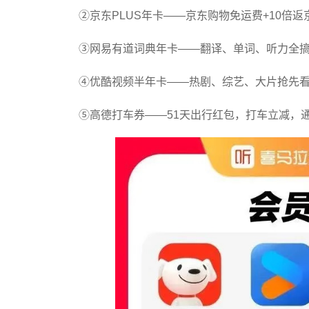
②京东PLUS年卡——京东购物免运费+10倍返
③网易有道词典年卡——翻译、单词、听力全
④优酷视频半年卡——热剧、综艺、大片抢先看
⑤高德打车券——51天出行红包，打车立减，