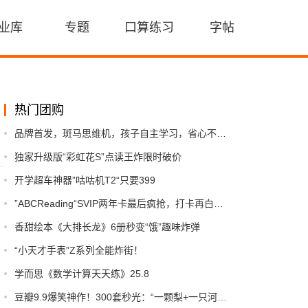
业库
专题
口算练习
字帖
热门团购
品牌首发，斑马思维机，孩⼦⾃主学习，省⼼不费妈
独家升级版“彩虹花S”点读王炸限时破价
开学超车神器”咕咕机T2“只要399
”ABCReading“SVIP两年卡最后疯抢，打卡再白嫖1个月！
香甜绘本《大排长龙》6册秒变“饿”趣味炸弹
“小天才手表”Z系列全能炸街！
学而思《数学计算天天练》25.8
豆瓣9.9爆笑神作！300套秒光：“一颗梨+一只河马”，让孩子笑到打滚的德式脑洞！