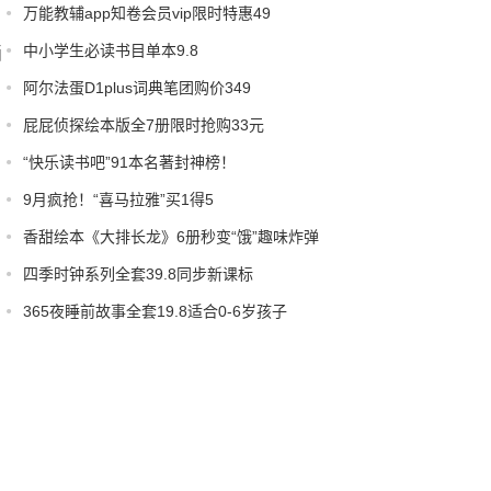
万能教辅app知卷会员vip限时特惠49
中小学生必读书目单本9.8
画
阿尔法蛋D1plus词典笔团购价349
屁屁侦探绘本版全7册限时抢购33元
“快乐读书吧”91本名著封神榜！
9月疯抢！“喜马拉雅”买1得5
香甜绘本《大排长龙》6册秒变“饿”趣味炸弹
四季时钟系列全套39.8同步新课标
365夜睡前故事全套19.8适合0-6岁孩子