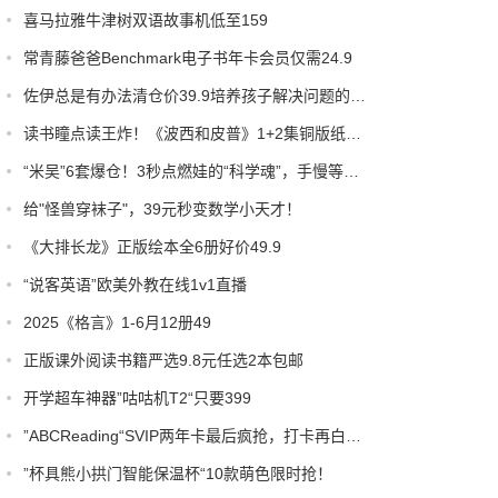
喜马拉雅牛津树双语故事机低至159
常青藤爸爸Benchmark电子书年卡会员仅需24.9
佐伊总是有办法清仓价39.9培养孩子解决问题的能力
读书瞳点读王炸！《波西和皮普》1+2集铜版纸神彩，少量库存，手慢无！
“米吴”6套爆仓！3秒点燃娃的“科学魂”，手慢等明年！
给"怪兽穿袜子"，39元秒变数学小天才！
《大排长龙》正版绘本全6册好价49.9
“说客英语”欧美外教在线1v1直播
2025《格言》1-6月12册49
正版课外阅读书籍严选9.8元任选2本包邮
开学超车神器”咕咕机T2“只要399
”ABCReading“SVIP两年卡最后疯抢，打卡再白嫖1个月！
”杯具熊小拱门智能保温杯“10款萌色限时抢！