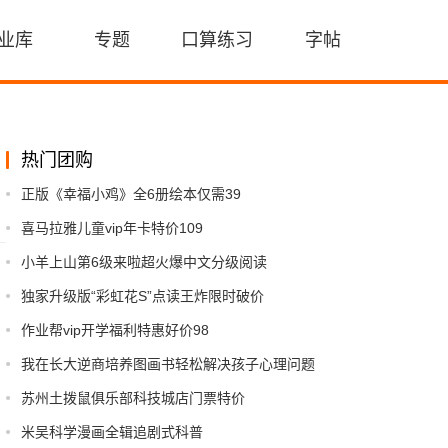
业库
专题
口算练习
字帖
热门团购
正版《幸福小鸡》全6册绘本仅需39
喜马拉雅儿童vip年卡特价109
小羊上山第6级来啦超火爆中文分级阅读
独家升级版“彩虹花S”点读王炸限时破价
作业帮vip开学福利特惠好价98
我在长大逆商培养图画书轻松解决孩子心理问题
苏州土拨鼠俱乐部科技城店门票特价
米吴科学漫画全辑追剧式科普