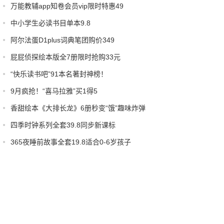
万能教辅app知卷会员vip限时特惠49
中小学生必读书目单本9.8
阿尔法蛋D1plus词典笔团购价349
屁屁侦探绘本版全7册限时抢购33元
“快乐读书吧”91本名著封神榜！
9月疯抢！“喜马拉雅”买1得5
香甜绘本《大排长龙》6册秒变“饿”趣味炸弹
四季时钟系列全套39.8同步新课标
365夜睡前故事全套19.8适合0-6岁孩子