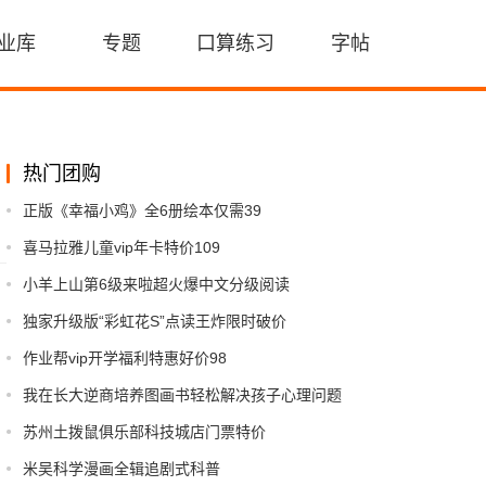
业库
专题
口算练习
字帖
热门团购
正版《幸福小鸡》全6册绘本仅需39
喜马拉雅儿童vip年卡特价109
小羊上山第6级来啦超火爆中文分级阅读
独家升级版“彩虹花S”点读王炸限时破价
作业帮vip开学福利特惠好价98
我在长大逆商培养图画书轻松解决孩子心理问题
苏州土拨鼠俱乐部科技城店门票特价
米吴科学漫画全辑追剧式科普