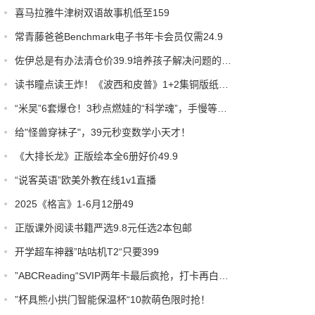
喜马拉雅牛津树双语故事机低至159
常青藤爸爸Benchmark电子书年卡会员仅需24.9
佐伊总是有办法清仓价39.9培养孩子解决问题的能力
读书瞳点读王炸！《波西和皮普》1+2集铜版纸神彩，少量库存，手慢无！
“米吴”6套爆仓！3秒点燃娃的“科学魂”，手慢等明年！
给"怪兽穿袜子"，39元秒变数学小天才！
《大排长龙》正版绘本全6册好价49.9
“说客英语”欧美外教在线1v1直播
2025《格言》1-6月12册49
正版课外阅读书籍严选9.8元任选2本包邮
开学超车神器”咕咕机T2“只要399
”ABCReading“SVIP两年卡最后疯抢，打卡再白嫖1个月！
”杯具熊小拱门智能保温杯“10款萌色限时抢！