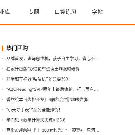
业库
专题
口算练习
字帖
热门团购
品牌首发，斑马思维机，孩⼦⾃主学习，省⼼不费妈
独家升级版“彩虹花S”点读王炸限时破价
开学超车神器”咕咕机T2“只要399
”ABCReading“SVIP两年卡最后疯抢，打卡再白嫖1个月！
香甜绘本《大排长龙》6册秒变“饿”趣味炸弹
“小天才手表”Z系列全能炸街！
学而思《数学计算天天练》25.8
豆瓣9.9爆笑神作！300套秒光：“一颗梨+一只河马”，让孩子笑到打滚的德式脑洞！