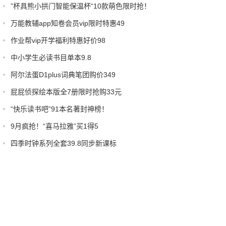
”杯具熊小拱门智能保温杯“10款萌色限时抢！
万能教辅app知卷会员vip限时特惠49
作业帮vip开学福利特惠好价98
中小学生必读书目单本9.8
阿尔法蛋D1plus词典笔团购价349
屁屁侦探绘本版全7册限时抢购33元
“快乐读书吧”91本名著封神榜！
9月疯抢！“喜马拉雅”买1得5
四季时钟系列全套39.8同步新课标