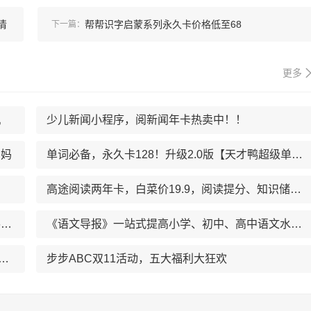
清
帮帮识字启蒙系列永久卡价格低至68
下一篇：
更多
机
少儿新闻小程序，阅新闻年卡热卖中！！
费妈
单词必备，永久卡128！升级2.0版【天才鸭超级单词表】
高途阅读两年卡，白菜价19.9，阅读提分、知识储备一把抓
《中国少年英语报》启蒙、筑基、拓能、进阶阶梯式提升英语水平，学习英语的亲密伙伴
《语文导报》一站式提高小学、初中、高中语文水平跳出课本看世界，提升素养有水平
》（0-4岁必看）被誉为“最适合婴幼儿的杂志”！
步步ABC双11活动，五大福利大狂欢