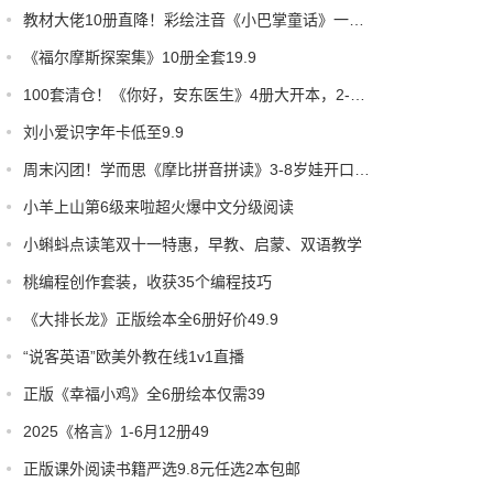
教材大佬10册直降！彩绘注音《小巴掌童话》一巴掌拍中考点，4-9岁娃闭眼入！
《福尔摩斯探案集》10册全套19.9
100套清仓！《你好，安东医生》4册大开本，2-8岁娃笑哭赶走打针恐惧！
刘小爱识字年卡低至9.9
周末闪团！学而思《摩比拼音拼读》3-8岁娃开口拼读神器，错过等一年！
小羊上山第6级来啦超火爆中文分级阅读
小蝌蚪点读笔双十一特惠，早教、启蒙、双语教学
桃编程创作套装，收获35个编程技巧
《大排长龙》正版绘本全6册好价49.9
“说客英语”欧美外教在线1v1直播
正版《幸福小鸡》全6册绘本仅需39
2025《格言》1-6月12册49
正版课外阅读书籍严选9.8元任选2本包邮