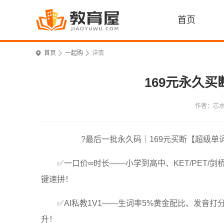
首页
首页
一起购
详情
169元永久
作者：芯
?最后一批永久码｜169元买断【超级单词速
✅一口价∞时长——小学到高中、KET/PET/
键速拼！
✅AI私教1V1——生词率5%黄金配比、发音
升！