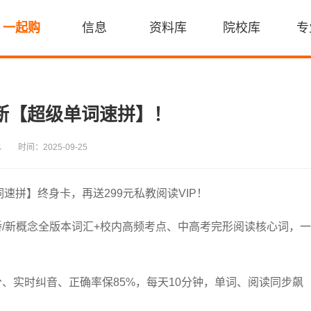
一起购
信息
资料库
院校库
专
买断【超级单词速拼】！
水
时间：2025-09-25
拼】终身卡，再送299元私教阅读VIP！
剑桥/新概念全版本词汇+校内高频考点、中高考完形阅读核心词，一
打分、实时纠音、正确率保85%，每天10分钟，单词、阅读同步飙