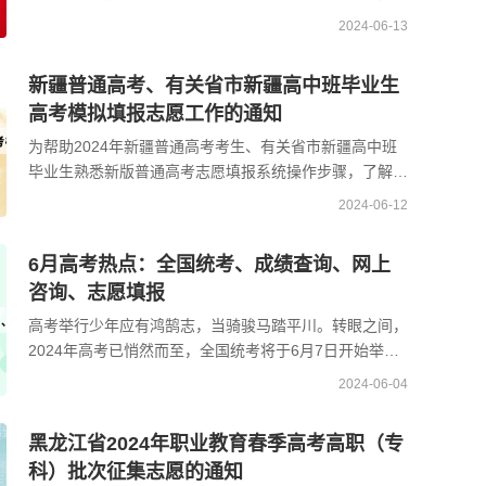
愿填报随即提上日程。我省首轮志愿填报将于6月29
2024-06-13
日-30 ...
新疆普通高考、有关省市新疆高中班毕业生
高考模拟填报志愿工作的通知
为帮助2024年新疆普通高考考生、有关省市新疆高中班
毕业生熟悉新版普通高考志愿填报系统操作步骤，了解志
愿填报流程和填报方法，2024年6月11日至6月17日面向
2024-06-12
全区 ...
6月高考热点：全国统考、成绩查询、网上
咨询、志愿填报
高考举行少年应有鸿鹄志，当骑骏马踏平川。转眼之间，
2024年高考已悄然而至，全国统考将于6月7日开始举
行。阳光高考信息平台预祝2024高考学子金榜题名，考
2024-06-04
入理想 ...
黑龙江省2024年职业教育春季高考高职（专
科）批次征集志愿的通知