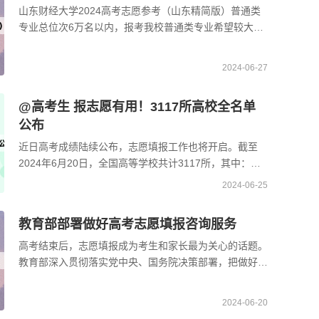
山东财经大学2024高考志愿参考（山东精简版）普通类
专业总位次6万名以内，报考我校普通类专业希望较大；
总位次5万名以内，报考数据科学与大数据技术、计算机
科学 ...
2024-06-27
@高考生 报志愿有用！3117所高校全名单
公布
近日高考成绩陆续公布，志愿填报工作也将开启。截至
2024年6月20日，全国高等学校共计3117所，其中：普
通高等学校2868所，含本科学校1308所、高职（专科）
2024-06-25
学校156 ...
教育部部署做好高考志愿填报咨询服务
高考结束后，志愿填报成为考生和家长最为关心的话题。
教育部深入贯彻落实党中央、国务院决策部署，把做好志
愿填报咨询服务作为为群众高效办成一件事的重要抓手，
...
2024-06-20