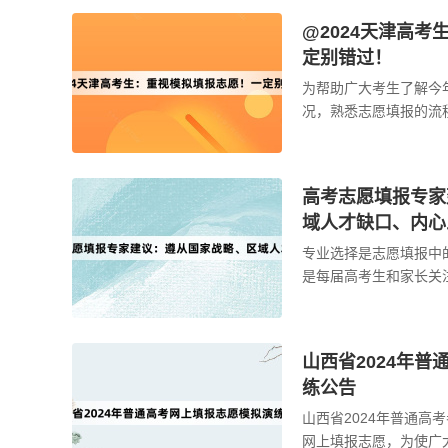
@2024天津高
定别错过！
为帮助广大考生了解今
况，熟悉志愿填报的流
个环节，为即将到来的
将 ...
高考志愿填报专家
域人才缺口、内心
专业选择是志愿填报中
是每届高考生和家长关
素？学生该如何选择适
...
山西省2024年
练公告
山西省2024年普通高
网上填报志愿，为使广