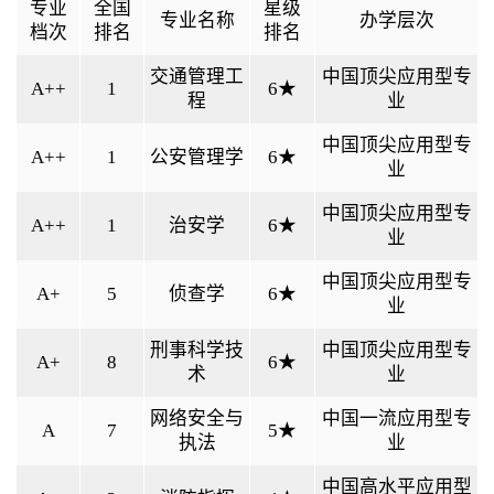
专业
全国
星级
专业名称
办学层次
档次
排名
排名
交通管理工
中国顶尖应用型专
A++
1
6★
程
业
中国顶尖应用型专
A++
1
公安管理学
6★
业
中国顶尖应用型专
A++
1
治安学
6★
业
中国顶尖应用型专
A+
5
侦查学
6★
业
刑事科学技
中国顶尖应用型专
A+
8
6★
术
业
网络安全与
中国一流应用型专
A
7
5★
执法
业
中国高水平应用型