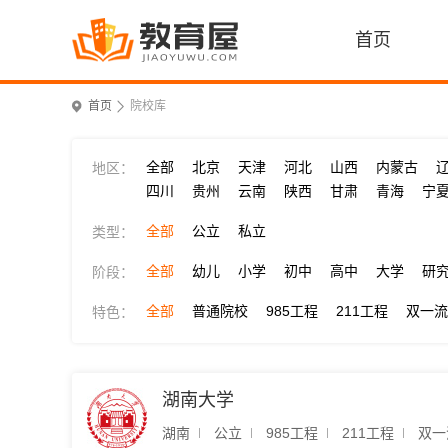
首页
首页
院校库
全部
北京
天津
河北
山西
内蒙古
地区：
四川
贵州
云南
陕西
甘肃
青海
宁
全部
公立
私立
类型：
全部
幼儿
小学
初中
高中
大学
研
阶段：
全部
普通院校
985工程
211工程
双一流
特色：
湖南大学
湖南
公立
985工程
211工程
双一