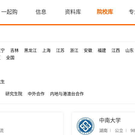
一起购
信息
资料库
院校库
专
辽宁
吉林
黑龙江
上海
江苏
浙江
安徽
福建
江西
山东
夏
全国
究生
研究生院
中外合作
内地与港澳台合作
中南大学
流
湖南
公立
9